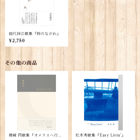
田代鈴江歌集『時のながれ』
¥2,750
その他の商品
穂崎 円歌集『オメラスへ行
松木秀歌集『Easy Livin’』
く』