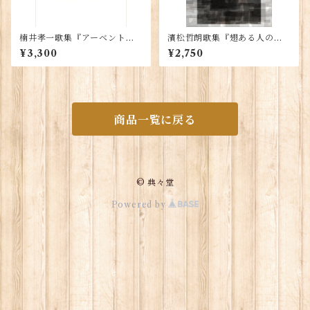
楠井孝一歌集『アーベントロ
濱松哲朗歌集『翅ある人の音
ート』
楽』
¥3,300
¥2,750
商品一覧に戻る
© 典々堂
Powered by