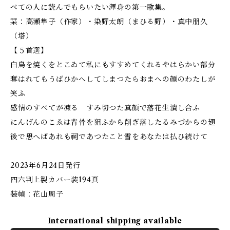
べての人に読んでもらいたい渾身の第一歌集。
栞：高瀬隼子（作家）・染野太朗（まひる野）・真中朋久
（塔）
【５首選】
白鳥を焼くをとこゐて私にもすすめてくれるやはらかい部分
奪はれてもうばひかへしてしまつたらおまへの顔のわたしが
笑ふ
感情のすべてが凍る すみ切つた真顔で落花生潰し合ふ
にんげんのこゑは背骨を狙ふから削ぎ落したるみづからの翅
後で思へばあれも祠であつたこと雪をあなたは払ひ続けて
2023年6月24日発行
四六判上製カバー装194頁
装幀：花山周子
International shipping available