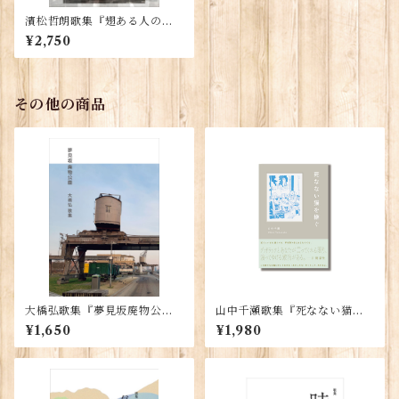
濱松哲朗歌集『翅ある人の音
楽』
¥2,750
その他の商品
大橋弘歌集『夢見坂廃物公
山中千瀬歌集『死なない猫を
園』
継ぐ』
¥1,650
¥1,980