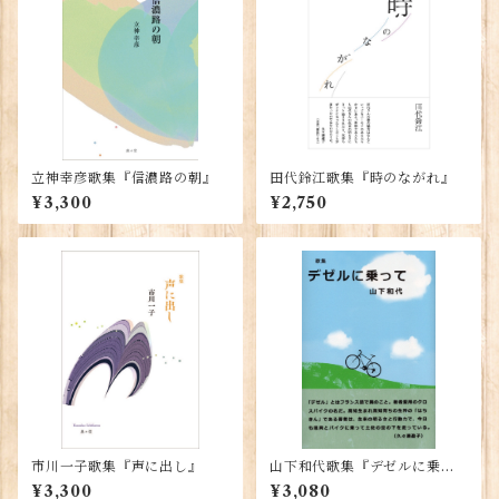
立神幸彦歌集『信濃路の朝』
田代鈴江歌集『時のながれ』
¥3,300
¥2,750
市川一子歌集『声に出し』
山下和代歌集『デゼルに乗っ
て』
¥3,300
¥3,080