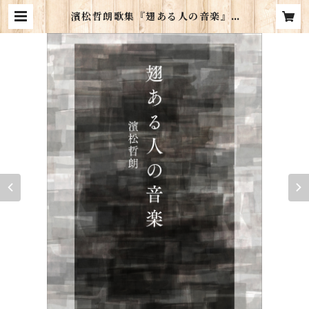
濱松哲朗歌集『翅ある人の音楽』 |
典々堂